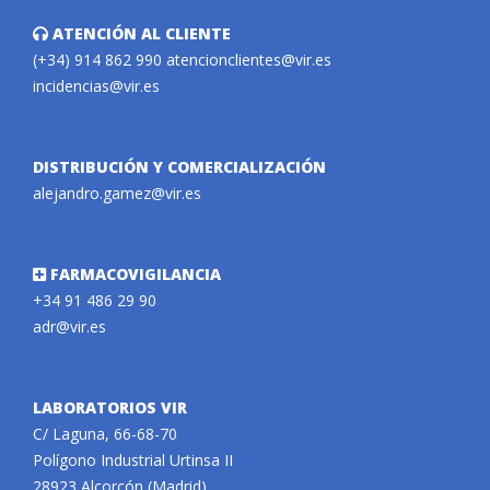
ATENCIÓN AL CLIENTE
(+34) 914 862 990
atencionclientes@vir.es
incidencias@vir.es
DISTRIBUCIÓN Y COMERCIALIZACIÓN
alejandro.gamez@vir.es
FARMACOVIGILANCIA
+34 91 486 29 90
adr@vir.es
LABORATORIOS VIR
C/ Laguna, 66-68-70
Polígono Industrial Urtinsa II
28923 Alcorcón (Madrid)