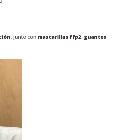
N
ción
, junto con
mascarillas ffp2
,
guantes