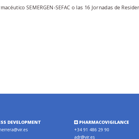
armacéutico SEMERGEN-SEFAC o las 16 Jornadas de Reside
ESS DEVELOPMENT
PHARMACOVIGILANCE
herrera@vir.es
+34 91 486 29 90
adr@vir.es