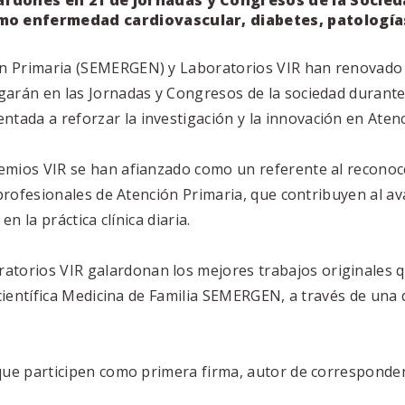
lardones en 21 de Jornadas y Congresos de la Socie
omo enfermedad cardiovascular, diabetes, patologías
ón Primaria (SEMERGEN) y Laboratorios VIR han renovado
egarán en las Jornadas y Congresos de la sociedad durant
entada a reforzar la investigación y la innovación en Aten
remios VIR se han afianzado como un referente al recono
r profesionales de Atención Primaria, que contribuyen al 
en la práctica clínica diaria.
orios VIR galardonan los mejores trabajos originales q
a científica Medicina de Familia SEMERGEN, a través de una
 que participen como primera firma, autor de corresponde