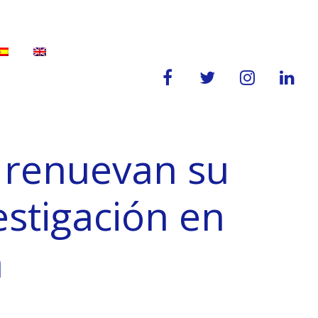
 renuevan su
estigación en
a